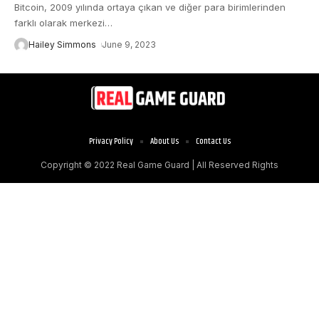
Bitcoin, 2009 yılında ortaya çıkan ve diğer para birimlerinden
farklı olarak merkezi
…
Hailey Simmons
June 9, 2023
Privacy Policy
About Us
Contact Us
Copyright © 2022
Real Game Guard
| All Reserved Rights