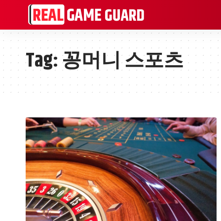
Tag:
꽁머니 스포츠