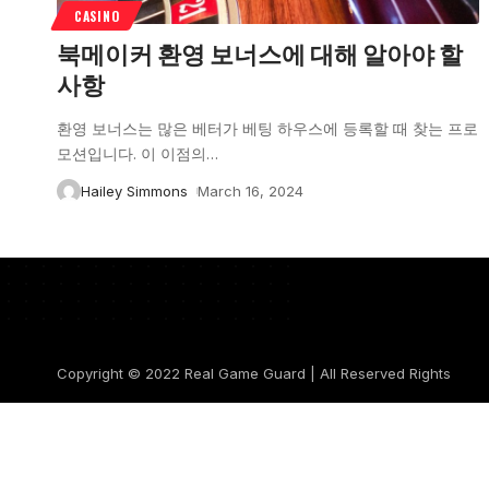
CASINO
북메이커 환영 보너스에 대해 알아야 할
사항
환영 보너스는 많은 베터가 베팅 하우스에 등록할 때 찾는 프로
모션입니다. 이 이점의
…
Hailey Simmons
March 16, 2024
Copyright © 2022
Real Game Guard
| All Reserved Rights