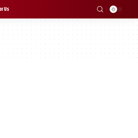
or Us