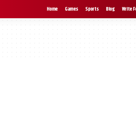
Home
Games
Sports
Blog
Write F