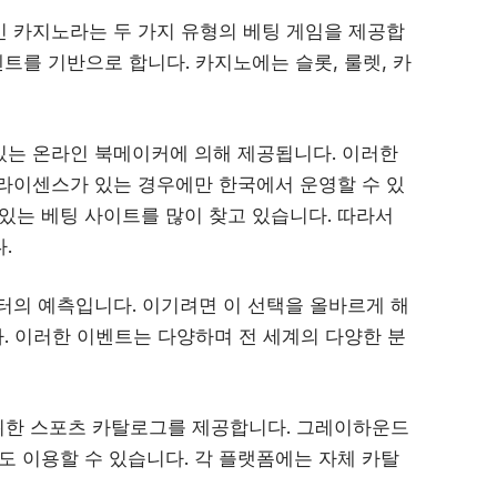
 카지노라는 두 가지 유형의 베팅 게임을 제공합
벤트를 기반으로 합니다. 카지노에는 슬롯, 룰렛, 카
있는 온라인 북메이커에 의해 제공됩니다. 이러한
라이센스가 있는 경우에만 한국에서 운영할 수 있
있는 베팅 사이트를 많이 찾고 있습니다. 따라서
.
터의 예측입니다. 이기려면 이 선택을 올바르게 해
다. 이러한 이벤트는 다양하며 전 세계의 다양한 분
범위한 스포츠 카탈로그를 제공합니다. 그레이하운드
츠도 이용할 수 있습니다. 각 플랫폼에는 자체 카탈