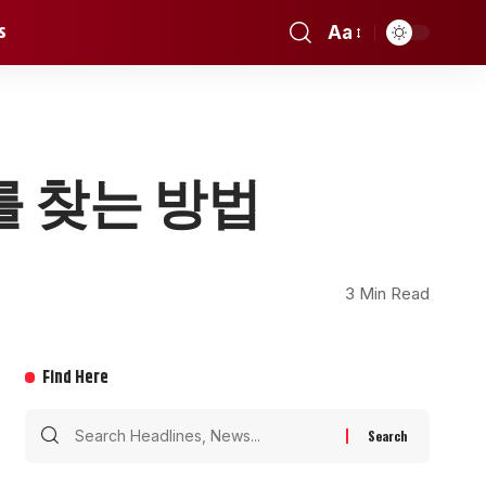
s
Aa
를 찾는 방법
3 Min Read
Find Here