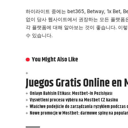
하이라이트 중에는 bet365, Betway, 1x Bet,
없이 당사 웹사이트에서 권장하는 모든 플랫폼
각 플랫폼에 대해 알아보는 것이 좋습니다. 이
수 있습니다.
You Might Also Like
Juegos Gratis Online en 
Onlayn Bahisin Etikası: Mostbet-in Pozisiyası
Vysvětlení procesu výběru na Mostbet CZ kasinu
Właściwe podejście do zarządzania ryzykiem podczas 
Nowe promocje w Mostbet: darmowe spiny na popular