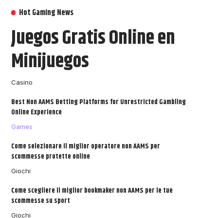
Hot Gaming News
Juegos Gratis Online en
Minijuegos
Casino
Best Non AAMS Betting Platforms for Unrestricted Gambling
Online Experience
Games
Come selezionare il miglior operatore non AAMS per
scommesse protette online
Giochi
Come scegliere il miglior bookmaker non AAMS per le tue
scommesse su sport
Giochi