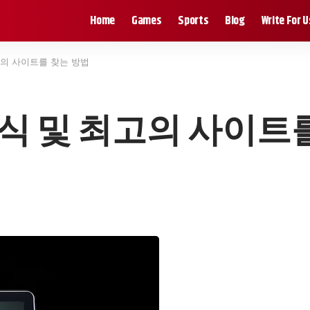
Home
Games
Sports
Blog
Write For U
고의 사이트를 찾는 방법
방식 및 최고의 사이트