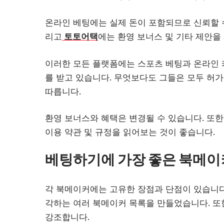
온라인 베팅에는 실제 돈이 포함되므로 신뢰할 
리고
토토어택
에는 환영 보너스 및 기타 제안을
이러한 모든 플랫폼에는 스포츠 베팅과 온라인 
를 받고 있습니다. 무엇보다도 그들은 모두 허
따릅니다.
환영 보너스와 혜택은 변경될 수 있습니다. 또
이용 약관 및 규정을 읽어보는 것이 좋습니다.
베팅하기에 가장 좋은 북메이
각 북메이커에는 고유한 장점과 단점이 있습니다
각하는 여러 북메이커 목록을 만들었습니다. 또
강조합니다.