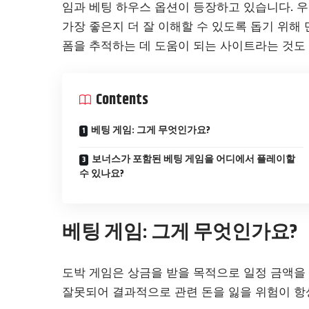
임과 베팅 하우스 옵션이 등장하고 있습니다. 
가장 좋은지 더 잘 이해할 수 있도록 돕기 위해
폼을 추적하는 데 도움이 되는 사이트라는 것도 
Contents
베팅 게임: 그게 무엇인가요?
보너스가 포함된 베팅 게임을 어디에서 플레이할
수 있나요?
베팅 게임: 그게 무엇인가요?
도박 게임은 상금을 받을 목적으로 일정 금액을
잘못되어 결과적으로 관련 돈을 잃을 위험이 항